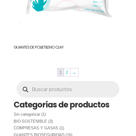
GUANTES DE POLIETILENO CLAY
1
2
→
Búsqueda
de
productos
Categorías de productos
1
Sin categorizar
1
producto
3
BIO-SOSTENIBLE
3
productos
1
COMPRESAS Y GASAS
1
producto
16
GUANTES BIOSEGURIDAD
16