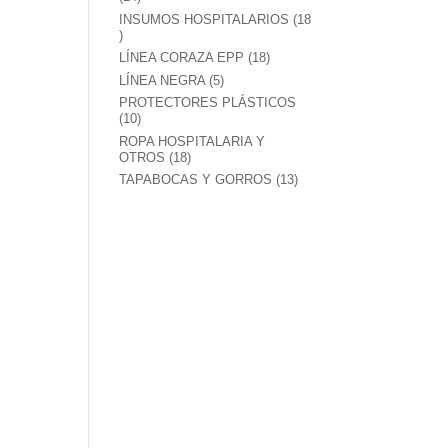
productos
INSUMOS HOSPITALARIOS
18
18
productos
18
LÍNEA CORAZA EPP
18
productos
5
LÍNEA NEGRA
5
productos
PROTECTORES PLÁSTICOS
10
10
productos
ROPA HOSPITALARIA Y
18
OTROS
18
productos
13
TAPABOCAS Y GORROS
13
productos