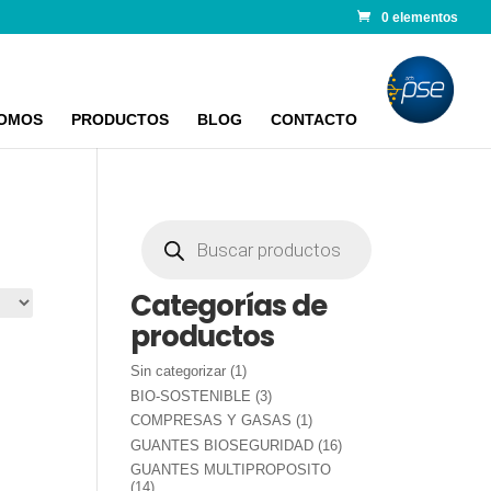
0 elementos
SOMOS
PRODUCTOS
BLOG
CONTACTO
Búsqueda
de
productos
Categorías de
productos
1
Sin categorizar
1
producto
3
BIO-SOSTENIBLE
3
productos
1
COMPRESAS Y GASAS
1
producto
16
GUANTES BIOSEGURIDAD
16
productos
GUANTES MULTIPROPOSITO
14
14