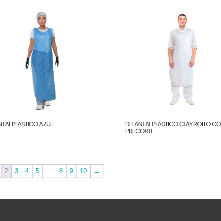
NTAL PLÁSTICO AZUL
DELANTAL PLÁSTICO CLAY ROLLO C
PRECORTE
2
3
4
5
…
8
9
10
→