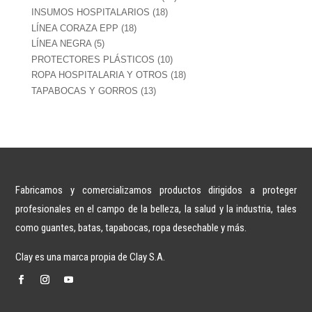
productos
18
INSUMOS HOSPITALARIOS
18
productos
18
LÍNEA CORAZA EPP
18
productos
5
LÍNEA NEGRA
5
productos
10
PROTECTORES PLÁSTICOS
10
productos
18
ROPA HOSPITALARIA Y OTROS
18
productos
13
TAPABOCAS Y GORROS
13
productos
Fabricamos y comercializamos productos dirigidos a proteger
profesionales en el campo de la belleza, la salud y la industria, tales
como guantes, batas, tapabocas, ropa desechable y más.
Clay es una marca propia de Clay S.A.