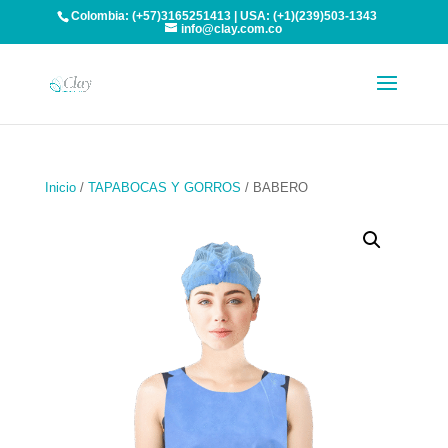
Colombia: (+57)3165251413 | USA: (+1)(239)503-1343
info@clay.com.co
Inicio
/
TAPABOCAS Y GORROS
/ BABERO