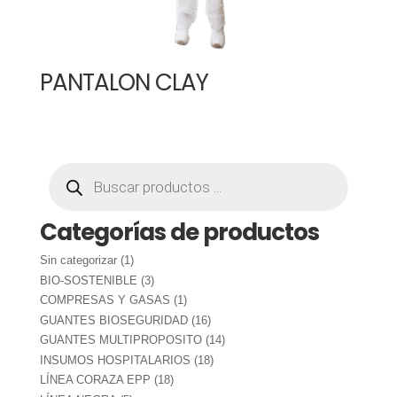
PANTALON CLAY
Búsqueda
de
productos
Categorías de productos
1
Sin categorizar
1
producto
3
BIO-SOSTENIBLE
3
productos
1
COMPRESAS Y GASAS
1
producto
16
GUANTES BIOSEGURIDAD
16
productos
14
GUANTES MULTIPROPOSITO
14
productos
18
INSUMOS HOSPITALARIOS
18
productos
18
LÍNEA CORAZA EPP
18
productos