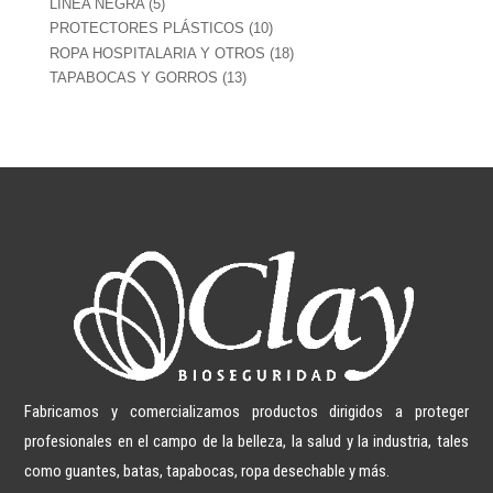
5
LÍNEA NEGRA
5
productos
10
PROTECTORES PLÁSTICOS
10
productos
18
ROPA HOSPITALARIA Y OTROS
18
productos
13
TAPABOCAS Y GORROS
13
productos
Fabricamos y comercializamos productos dirigidos a proteger
profesionales en el campo de la belleza, la salud y la industria, tales
como guantes, batas, tapabocas, ropa desechable y más.