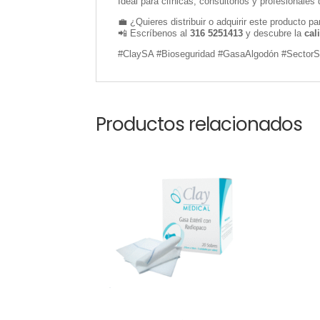
Ideal para clínicas, consultorios y profesionale
💼 ¿Quieres distribuir o adquirir este producto pa
📲 Escríbenos al
316 5251413
y descubre la
cal
#ClaySA #Bioseguridad #GasaAlgodón #SectorSa
Productos relacionados