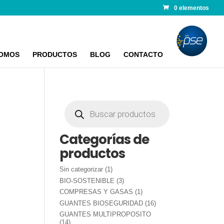
0 elementos
SOMOS
PRODUCTOS
BLOG
CONTACTO
Búsqueda
de
productos
Categorías de
productos
1
Sin categorizar
1
producto
3
BIO-SOSTENIBLE
3
productos
1
COMPRESAS Y GASAS
1
producto
16
GUANTES BIOSEGURIDAD
16
productos
GUANTES MULTIPROPOSITO
14
14