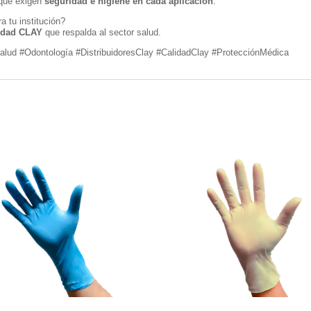
s que exigen
seguridad e higiene en cada aplicación
.
ra tu institución?
idad CLAY
que respalda al sector salud.
lud #Odontología #DistribuidoresClay #CalidadClay #ProtecciónMédica