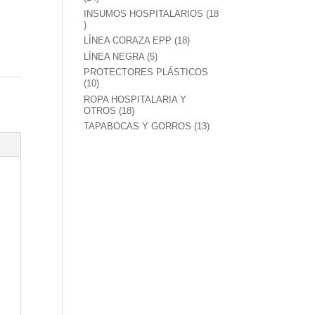
productos
INSUMOS HOSPITALARIOS
18
18
productos
18
LÍNEA CORAZA EPP
18
productos
5
LÍNEA NEGRA
5
productos
PROTECTORES PLÁSTICOS
10
10
productos
ROPA HOSPITALARIA Y
18
OTROS
18
productos
13
TAPABOCAS Y GORROS
13
productos