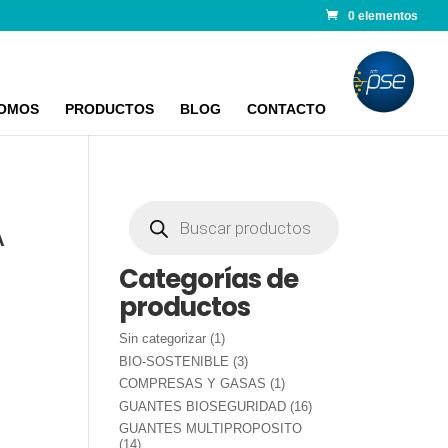
0 elementos
SOMOS
PRODUCTOS
BLOG
CONTACTO
Búsqueda
de
A
productos
Categorías de
productos
1
Sin categorizar
1
producto
3
BIO-SOSTENIBLE
3
productos
1
COMPRESAS Y GASAS
1
producto
16
GUANTES BIOSEGURIDAD
16
productos
GUANTES MULTIPROPOSITO
14
14