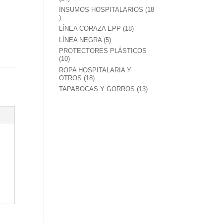
productos
INSUMOS HOSPITALARIOS
18
18
productos
18
LÍNEA CORAZA EPP
18
productos
5
LÍNEA NEGRA
5
productos
PROTECTORES PLÁSTICOS
10
10
productos
ROPA HOSPITALARIA Y
18
OTROS
18
productos
13
TAPABOCAS Y GORROS
13
productos